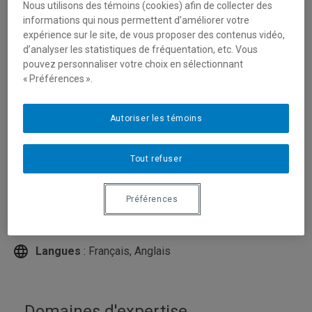
Nous utilisons des témoins (cookies) afin de collecter des
informations qui nous permettent d’améliorer votre
expérience sur le site, de vous proposer des contenus vidéo,
d’analyser les statistiques de fréquentation, etc. Vous
pouvez personnaliser votre choix en sélectionnant
« Préférences ».
Autoriser les témoins
Tout refuser
Unité
:
Département de communication sociale et
publique
Préférences
Courriel
:
agbobli.christian@uqam.ca
Téléphone
: (514) 987-3000 poste 1793
Langues
: Français, Anglais
Domaines d'expertise