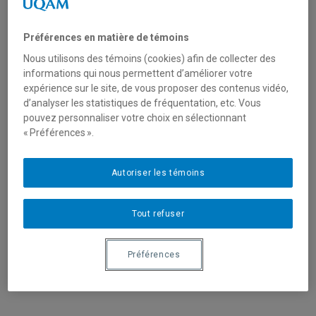
Préférences en matière de témoins
Nous utilisons des témoins (cookies) afin de collecter des
informations qui nous permettent d’améliorer votre
expérience sur le site, de vous proposer des contenus vidéo,
d’analyser les statistiques de fréquentation, etc. Vous
pouvez personnaliser votre choix en sélectionnant
« Préférences ».
Unité
:
Département de communication sociale et
Autoriser les témoins
publique
Courriel
:
laquerre.marie-emmanuelle@uqam.ca
Tout refuser
Téléphone
: (514) 987-3000 poste 2142
Langues
: Français, Anglais
Préférences
Ce professeur désire s'entretenir avec les médias