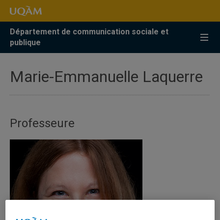
Accéder
Accéder
Accéder
à
au
à
la
menu
la
Département de communication sociale et
recherche
pricipal
zone
publique
centrale
Marie-Emmanuelle Laquerre
Professeure