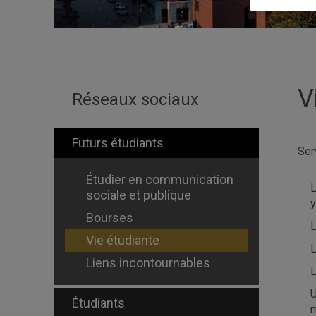
V
Réseaux sociaux
Futurs étudiants
Ser
Étudier en communication
sociale et publique
y
Bourses
Vie étudiante
L
Liens incontournables
L
Étudiants
m