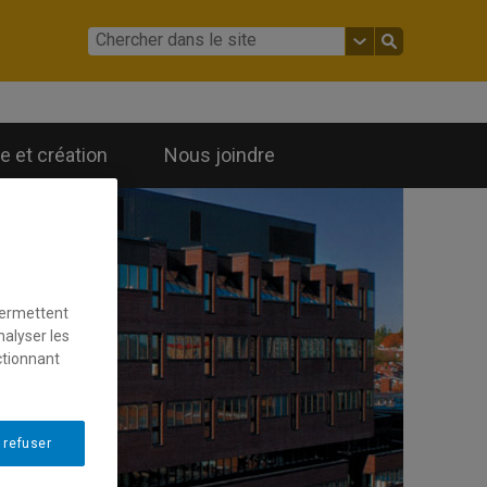
 et création
Nous joindre
permettent
nalyser les
ctionnant
 refuser