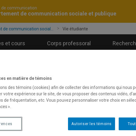
é de communication
tement de communication sociale et publique
 de communication social...
Vie étudiante
s et cours
Corps professoral
Recherche
ces en matière de témoins
sons des témoins (cookies) afin de collecter des informations qui nous 
r votre expérience sur le site, de vous proposer des contenus vidéo, d’a
es de fréquentation, etc. Vous pouvez personnaliser votre choix en séle
ces ».
érences
Autoriser les témoins
Tout